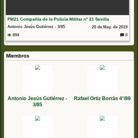
PM21 Compañía de la Policía Militar nº 21 Sevilla
Antonio Jesús Gutiérrez - 3/85
20 de May. de 2019
894
0
C
o
m
e
nt
Miembros
ar
io
s:
Antonio Jesús Gutiérrez -
Rafael Ortiz Borrás 4°/89
3/85