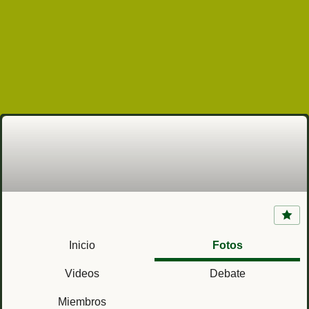
Posiciones en el Rif (Protectorado Español de
Marruecos)
Inicio
Fotos
Videos
Debate
Miembros