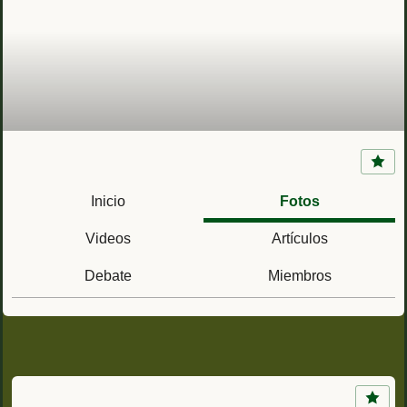
Presidio Nuestra Señora de Loreto de la Bahía
(Goliad, Texas)
Inicio
Fotos
Videos
Artículos
Debate
Miembros