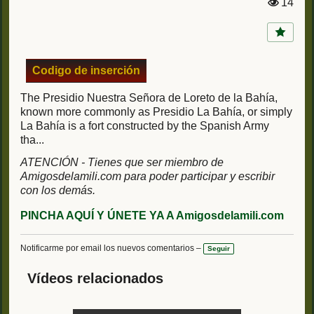
14
Vi
st
a
s:
Codigo de inserción
The Presidio Nuestra Señora de Loreto de la Bahía,
known more commonly as Presidio La Bahía, or simply
La Bahía is a fort constructed by the Spanish Army
tha...
ATENCIÓN - Tienes que ser miembro de
Amigosdelamili.com para poder participar y escribir
con los demás.
PINCHA AQUÍ Y ÚNETE YA A Amigosdelamili.com
Notificarme por email los nuevos comentarios –
Seguir
Vídeos relacionados