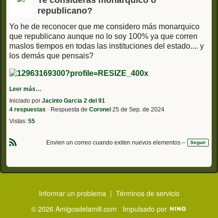
Te consideras monárquico o
republicano?
Yo he de reconocer que me considero más monarquico
que republicano aunque no lo soy 100% ya que corren
maslos tiempos en todas las instituciones del estado.... y
los demás que pensais?
Leer más…
Iniciado por
Jacinto Garcia 2 del 91
4 respuestas
· Respuesta de
Coronel
25 de Sep. de 2024
Vistas:
55
Envien un correo cuando exiten nuevos elementos –
Seguir
R
S
S
Informar un problema
|
Términos de servicio
© 2026 Amigosdelamili.com
Impulsado por