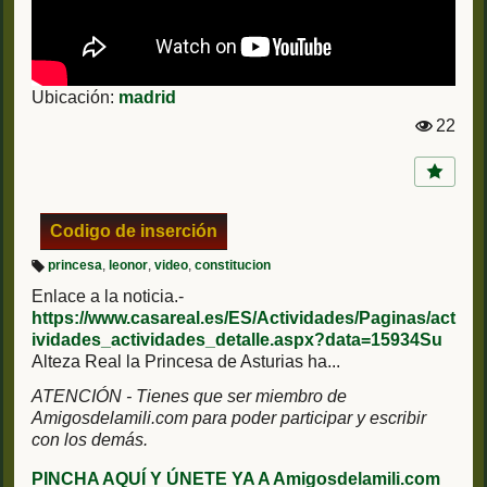
Ubicación:
madrid
22
Vi
st
a
s:
Codigo de inserción
princesa
,
leonor
,
video
,
constitucion
Et
iq
Enlace a la noticia.-
u
https://www.casareal.es/ES/Actividades/Paginas/act
et
a
ividades_actividades_detalle.aspx?data=15934Su
s:
Alteza Real la Princesa de Asturias ha...
ATENCIÓN - Tienes que ser miembro de
Amigosdelamili.com para poder participar y escribir
con los demás.
PINCHA AQUÍ Y ÚNETE YA A Amigosdelamili.com