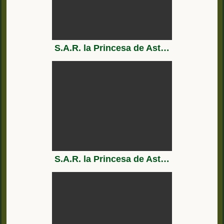
S.A.R. la Princesa de Asturias durante su instrucción en el Buque Escuela “Juan Sebastián de Elcano”
S.A.R. la Princesa de Asturias en su primer día en la Escuela Naval Militar