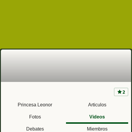
2
Princesa Leonor, futura Reina de España
Princesa Leonor
Articulos
Fotos
Videos
Debates
Miembros