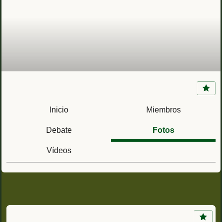
Base General Almirante (Marines, Valencia)
Regimiento de Artillería Antiaérea nº81 RAAA
Inicio
Miembros
81
Debate
Fotos
Vídeos