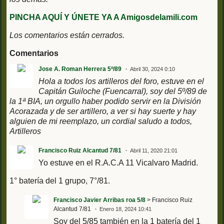
PINCHA AQUÍ Y ÚNETE YA A Amigosdelamili.com
Los comentarios están cerrados.
Comentarios
Jose A. Roman Herrera 5º/89
Abril 30, 2024 0:10
Hola a todos los artilleros del foro, estuve en el
Capitán Guiloche (Fuencarral), soy del 5º/89 de
la 1ª BIA, un orgullo haber podido servir en la División
Acorazada y de ser artillero,
a ver si hay suerte y hay
alguien de mi reemplazo, un cordial saludo a todos,
Artilleros
Francisco Ruiz Alcantud 7/81
Abril 11, 2020 21:01
Yo estuve en el R.A.C.A 11 Vicalvaro Madrid.
1° batería del 1 grupo, 7°/81.
Francisco Javier Arribas roa 5/8
> Francisco Ruiz
Alcantud 7/81
Enero 18, 2024 10:41
Soy del 5/85 también en la 1 batería del 1