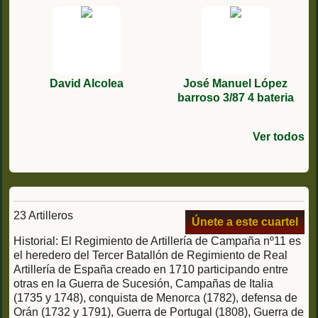
David Alcolea
José Manuel López
barroso 3/87 4 bateria
Ver todos
Angel García Sacristán
Horacio de blas garcia
Iñigo Aragones
Francisco rengel baena
martin de porres calleja
Fermín Flores
reemplazo 26 mayo 1988
oct/79
lópez voluntario 4/ 1980
Dominguez
23 Artilleros
Únete a este cuartel
Historial: El Regimiento de Artillería de Campaña nº11 es
el heredero del Tercer Batallón de Regimiento de Real
Artillería de España creado en 1710 participando entre
otras en la Guerra de Sucesión, Campañas de Italia
(1735 y 1748), conquista de Menorca (1782), defensa de
Orán (1732 y 1791), Guerra de Portugal (1808), Guerra de