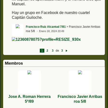
Manuel.
Hay un grupo en Facebook de nuestro cuartel
Capitán Guiloche.
Francisco Ruiz Alcantud 7/81
> Francisco Javier Arribas
roa 5/8
Enero 18, 2024 20:49
1
2
3
de
3
Si
g
ui
e
Miembros
nt
e
Jose A. Roman Herrera
Francisco Javier Arribas
5º/89
roa 5/8