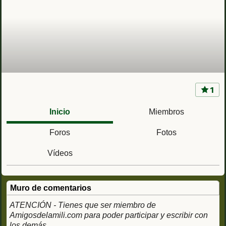
1
RACA 11 (Vicálvaro, Madrid) Ac. Capitán
Guiloche Regimiento de Artillería de Campaña
Inicio
Miembros
nº11
Foros
Fotos
Vídeos
Muro de comentarios
ATENCIÓN - Tienes que ser miembro de
Amigosdelamili.com para poder participar y escribir con
los demás.