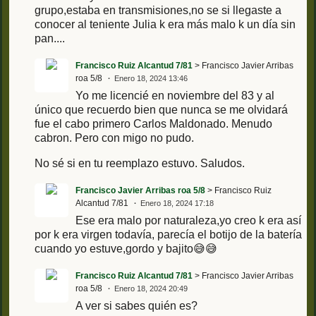
grupo,estaba en transmisiones,no se si llegaste a
conocer al teniente Julia k era más malo k un día sin
pan....
Francisco Ruiz Alcantud 7/81
> Francisco Javier Arribas
roa 5/8
Enero 18, 2024 13:46
Yo me licencié en noviembre del 83 y al
único que recuerdo bien que nunca se me olvidará
fue el cabo primero Carlos Maldonado. Menudo
cabron. Pero con migo no pudo.
No sé si en tu reemplazo estuvo. Saludos.
Francisco Javier Arribas roa 5/8
> Francisco Ruiz
Alcantud 7/81
Enero 18, 2024 17:18
Ese era malo por naturaleza,yo creo k era así
por k era virgen todavía, parecía el botijo de la batería
cuando yo estuve,gordo y bajito😅😅
Francisco Ruiz Alcantud 7/81
> Francisco Javier Arribas
roa 5/8
Enero 18, 2024 20:49
A ver si sabes quién es?