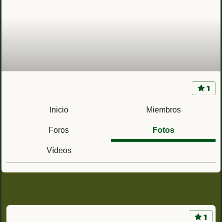
1
RACA 11 (Vicálvaro, Madrid) Ac. Capitán
Guiloche Regimiento de Artillería de Campaña
Inicio
Miembros
nº11
Foros
Fotos
Vídeos
1