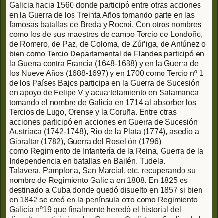
Galicia hacia 1560 donde participó entre otras acciones
en la Guerra de los Treinta Años tomando parte en las
famosas batallas de Breda y Rocroi. Con otros nombres
como los de sus maestres de campo Tercio de Londoño,
de Romero, de Paz, de Coloma, de Zúñiga, de Antúnez o
bien como Tercio Departamental de Flandes participó en
la Guerra contra Francia (1648-1688) y en la Guerra de
los Nueve Años (1688-1697) y en 1700 como Tercio nº 1
de los Países Bajos participa en la Guerra de Sucesión
en apoyo de Felipe V y acuartelamiento en Salamanca
tomando el nombre de Galicia en 1714 al absorber los
Tercios de Lugo, Orense y la Coruña. Entre otras
acciones participó en acciones en Guerra de Sucesión
Austriaca (1742-1748), Rio de la Plata (1774), asedio a
Gibraltar (1782), Guerra del Rosellón (1796)
como Regimiento de Infantería de la Reina, Guerra de la
Independencia en batallas en Bailén, Tudela,
Talavera, Pamplona, San Marcial, etc. recuperando su
nombre de Regimiento Galicia en 1808. En 1825 es
destinado a Cuba donde quedó disuelto en 1857 si bien
en 1842 se creó en la península otro como Regimiento
Galicia nº19 que finalmente heredó el historial del