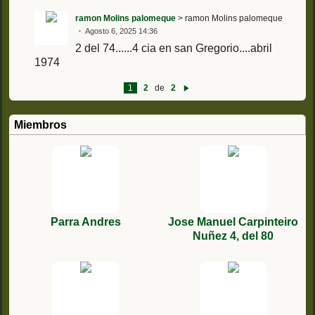
ramon Molins palomeque
> ramon Molins palomeque
Agosto 6, 2025 14:36
2 del 74......4 cia en san Gregorio....abril
1974
1
2
de
2
Si
g
ui
e
Miembros
nt
e
Parra Andres
Jose Manuel Carpinteiro
Nuñez 4, del 80