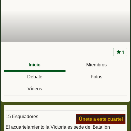
1
Cuartel la Victoria (Jaca, Huesca) Batallón
Pirineos del Rgto. Cazadores de Montaña
Inicio
Miembros
Galicia 64
Debate
Fotos
Vídeos
15 Esquiadores
Únete a este cuartel
El acuartelamiento la Victoria es sede del Batallón