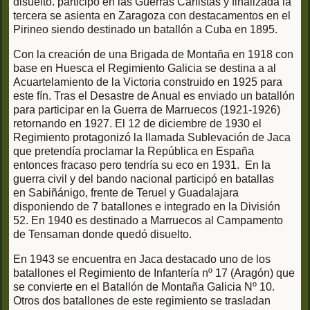
disuelto. participó en las Guerras Carlistas y finalizada la
tercera se asienta en Zaragoza con destacamentos en el
Pirineo siendo destinado un batallón a Cuba en 1895.
Con la creación de una Brigada de Montaña en 1918 con
base en Huesca el Regimiento Galicia se destina a al
Acuartelamiento de la Victoria construido en 1925 para
este fín. Tras el Desastre de Anual es enviado un batallón
para participar en la Guerra de Marruecos (1921-1926)
retornando en 1927. El 12 de diciembre de 1930 el
Regimiento protagonizó la llamada Sublevación de Jaca
que pretendía proclamar la República en España
entonces fracaso pero tendría su eco en 1931. En la
guerra civil y del bando nacional participó en batallas
en Sabiñánigo, frente de Teruel y Guadalajara
disponiendo de 7 batallones e integrado en la División
52. En 1940 es destinado a Marruecos al Campamento
de Tensaman donde quedó disuelto.
En 1943 se encuentra en Jaca destacado uno de los
batallones el Regimiento de Infantería nº 17 (Aragón) que
se convierte en el Batallón de Montaña Galicia Nº 10.
Otros dos batallones de este regimiento se trasladan