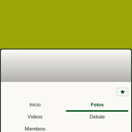
Regimiento Mixto de Ingenieros de Melilla
(Protectorado Español de Marruecos)
Inicio
Fotos
Videos
Debate
Miembros