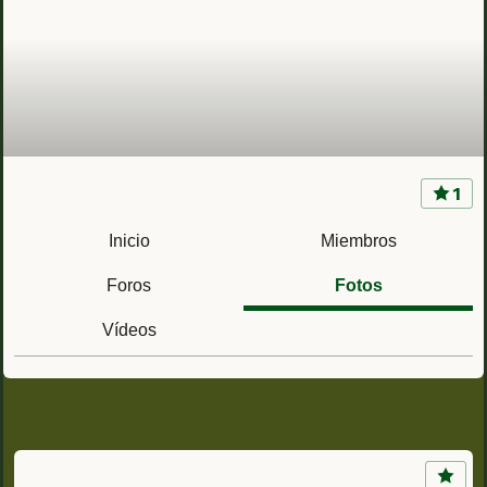
1
Rgto. de Infantería Ligera Garellano 45
(Vizcaya) Ac. Garellano (Bilbao) y Soyeche
Inicio
Miembros
(Munguía)
Foros
Fotos
Vídeos