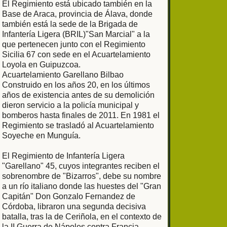
El Regimiento está ubicado también en la
Base de Araca, provincia de Álava, donde
también está la sede de la Brigada de
Infantería Ligera (BRIL)"San Marcial" a la
que pertenecen junto con el Regimiento
Sicilia 67 con sede en el Acuartelamiento
Loyola en Guipuzcoa.
Acuartelamiento Garellano Bilbao
Construido en los años 20, en los últimos
años de existencia antes de su demolición
dieron servicio a la policía municipal y
bomberos hasta finales de 2011. En 1981 el
Regimiento se trasladó al Acuartelamiento
Soyeche en Munguía.
El Regimiento de Infantería Ligera
"Garellano" 45, cuyos integrantes reciben el
sobrenombre de "Bizarros", debe su nombre
a un río italiano donde las huestes del "Gran
Capitán" Don Gonzalo Fernandez de
Córdoba, libraron una segunda decisiva
batalla, tras la de Ceriñola, en el contexto de
la II Guerra de Nápoles contra Francia