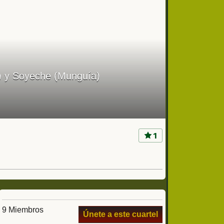
ao) y Soyeche (Munguía)
1
9 Miembros
Únete a este cuartel