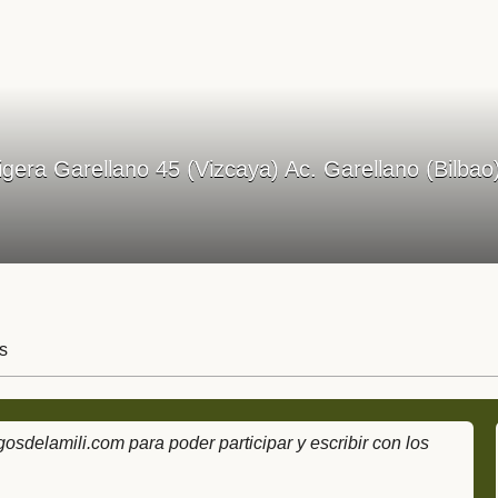
Ligera Garellano 45 (Vizcaya) Ac. Garellano (Bilb
s
delamili.com para poder participar y escribir con los