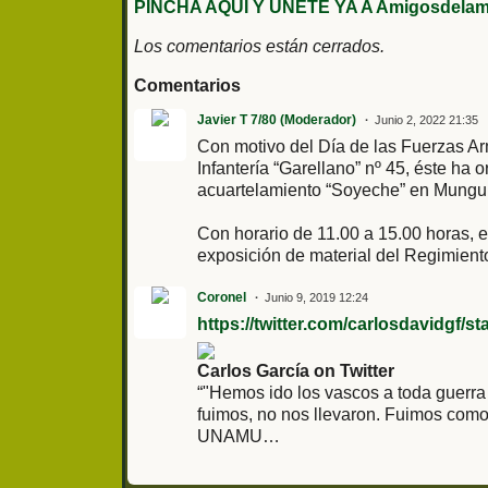
PINCHA AQUÍ Y ÚNETE YA A Amigosdelami
Los comentarios están cerrados.
Comentarios
Javier T 7/80 (Moderador)
Junio 2, 2022 21:35
Con motivo del Día de las Fuerzas A
Infantería “Garellano” nº 45, éste ha
acuartelamiento “Soyeche” en Munguía 
Con horario de 11.00 a 15.00 horas, el
exposición de material del Regimiento 
Coronel
Junio 9, 2019 12:24
https://twitter.com/carlosdavidgf/
Carlos García on Twitter
“"Hemos ido los vascos a toda guerr
fuimos, no nos llevaron. Fuimos com
UNAMU…