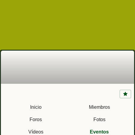
RMPFF ll Bon 22 unidad (Córdoba) Regimiento
de Movilización y Prácticas de Ferrocarriles
Inicio
Miembros
Foros
Fotos
Vídeos
Eventos