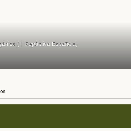
ánica (II República Española)
ros