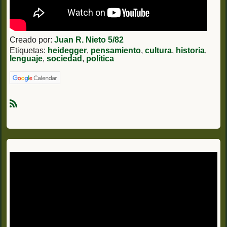
Creado por:
Juan R. Nieto 5/82
Etiquetas:
heidegger
,
pensamiento
,
cultura
,
historia
,
lenguaje
,
sociedad
,
política
R
S
S