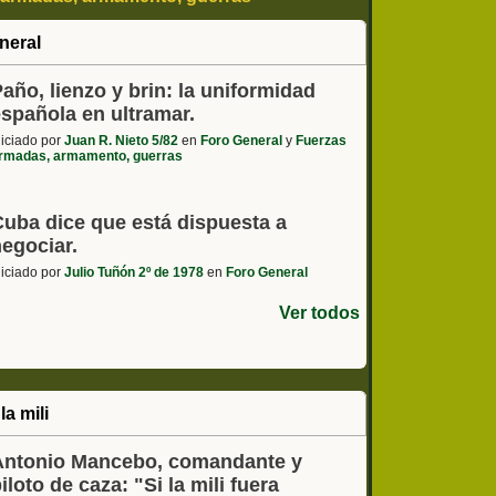
 - coches, motos, etc
neral
año, lienzo y brin: la uniformidad
española en ultramar.
niciado por
Juan R. Nieto 5/82
en
Foro General
y
Fuerzas
rmadas, armamento, guerras
Cuba dice que está dispuesta a
negociar.
niciado por
Julio Tuñón 2º de 1978
en
Foro General
Ver todos
la mili
Antonio Mancebo, comandante y
iloto de caza: "Si la mili fuera