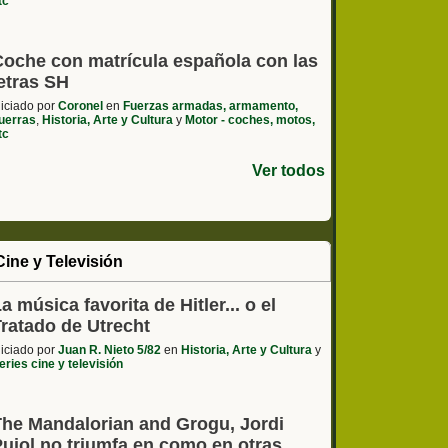
tc
Coche con matrícula española con las
etras SH
niciado por
Coronel
en
Fuerzas armadas, armamento,
uerras
,
Historia, Arte y Cultura
y
Motor - coches, motos,
tc
Ver todos
Cine y Televisión
a música favorita de Hitler... o el
Tratado de Utrecht
niciado por
Juan R. Nieto 5/82
en
Historia, Arte y Cultura
y
eries cine y televisión
The Mandalorian and Grogu, Jordi
Pujol no triumfa en como en otras