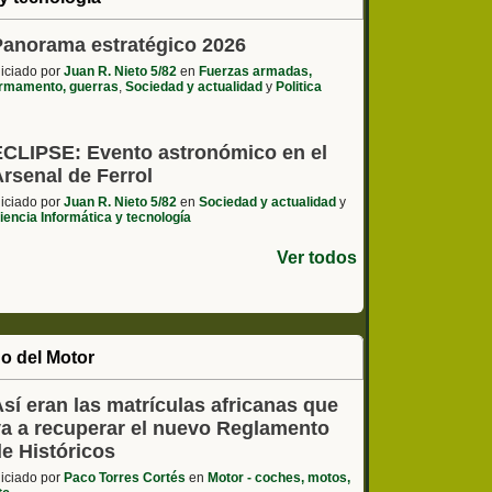
Panorama estratégico 2026
niciado por
Juan R. Nieto 5/82
en
Fuerzas armadas,
rmamento, guerras
,
Sociedad y actualidad
y
Politica
ECLIPSE: Evento astronómico en el
rsenal de Ferrol
niciado por
Juan R. Nieto 5/82
en
Sociedad y actualidad
y
iencia Informática y tecnología
Ver todos
o del Motor
sí eran las matrículas africanas que
va a recuperar el nuevo Reglamento
de Históricos
niciado por
Paco Torres Cortés
en
Motor - coches, motos,