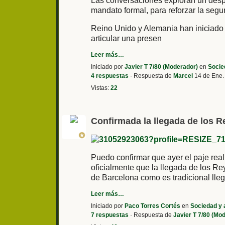
Las conversaciones exploran un despl
mandato formal, para reforzar la segu
Reino Unido y Alemania han iniciado 
articular una presen
Leer más…
Iniciado por
Javier T 7/80 (Moderador)
en
Socie
4 respuestas
· Respuesta de
Marcel
14 de Ene.
Vistas:
22
Confirmada la llegada de los 
Puedo confirmar que ayer el paje rea
oficialmente que la llegada de los R
de Barcelona como es tradicional llega
Leer más…
Iniciado por
Paco Torres Cortés
en
Sociedad y 
7 respuestas
· Respuesta de
Javier T 7/80 (Mo