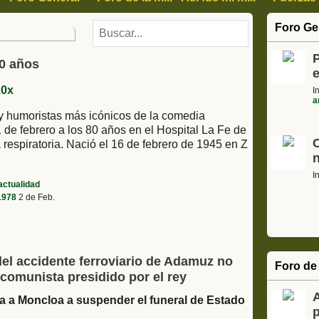
, Arte y Cultura
Ciencia Informática y tecnología
Motor
Foro Ge
s
Cajon de sastre, Humor, Curiosidades
P
0 años
I
a
y humoristas más icónicos de la comedia
 de febrero a los 80 años en el Hospital La Fe de
 respiratoria. Nació el 16 de febrero de 1945 en Z
I
actualidad
 1978
2 de Feb.
del accidente ferroviario de Adamuz no
Foro de 
l-comunista presidido por el rey
iga a Moncloa a suspender el funeral de Estado
p