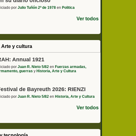
n su diario oficioso
niciado por
Julio Tuñón 2º de 1978
en
Politica
Ver todos
, Arte y cultura
RAH: Annual 1921
niciado por
Juan R. Nieto 5/82
en
Fuerzas armadas,
rmamento, guerras
y
Historia, Arte y Cultura
Festival de Bayreuth 2026: RIENZI
niciado por
Juan R. Nieto 5/82
en
Historia, Arte y Cultura
Ver todos
y tecnología