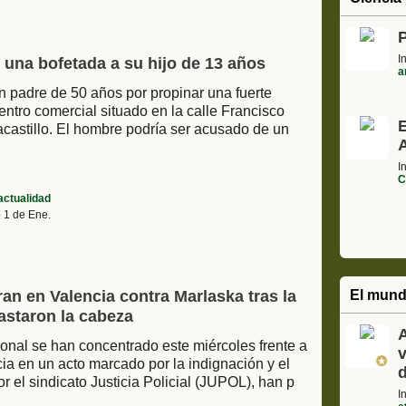
I
e una bofetada a su hijo de 13 años
a
n padre de 50 años por propinar una fuerte
entro comercial situado en la calle Francisco
castillo. El hombre podría ser acusado de un
A
I
C
actualidad
e
1 de Ene.
an en Valencia contra Marlaska tras la
El mund
astaron la cabeza
A
onal se han concentrado este miércoles frente a
ia en un acto marcado por la indignación y el
 el sindicato Justicia Policial (JUPOL), han p
I