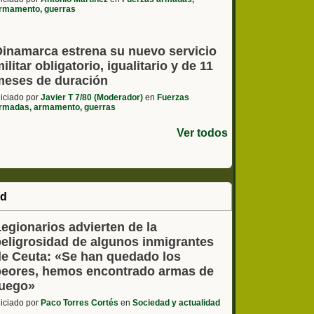
rmamento, guerras
Dinamarca estrena su nuevo servicio
ilitar obligatorio, igualitario y de 11
meses de duración
niciado por
Javier T 7/80 (Moderador)
en
Fuerzas
rmadas, armamento, guerras
Ver todos
ad
egionarios advierten de la
peligrosidad de algunos inmigrantes
de Ceuta: «Se han quedado los
peores, hemos encontrado armas de
fuego»
niciado por
Paco Torres Cortés
en
Sociedad y actualidad