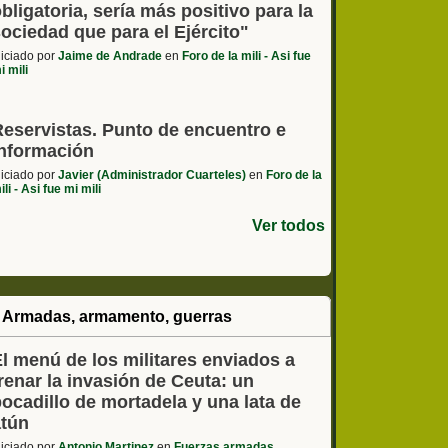
bligatoria, sería más positivo para la
ociedad que para el Ejército"
niciado por
Jaime de Andrade
en
Foro de la mili - Asi fue
i mili
Reservistas. Punto de encuentro e
información
niciado por
Javier (Administrador Cuarteles)
en
Foro de la
ili - Asi fue mi mili
Ver todos
 Armadas, armamento, guerras
l menú de los militares enviados a
renar la invasión de Ceuta: un
ocadillo de mortadela y una lata de
atún
niciado por
Antonio Martinez
en
Fuerzas armadas,