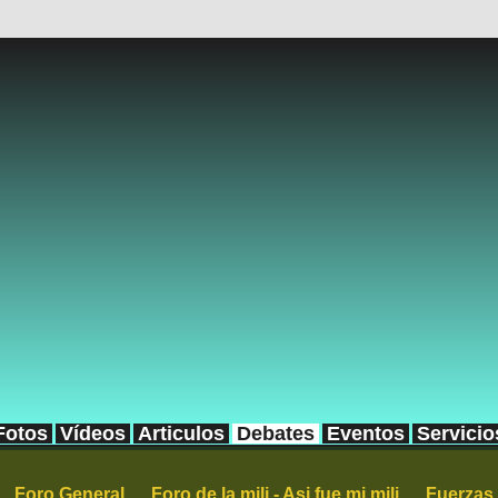
Fotos
Vídeos
Articulos
Debates
Eventos
Servicio
Foro General
Foro de la mili - Asi fue mi mili
Fuerzas