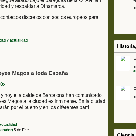
e
iegue aliado bajo el paraguas de la OTAN, sin
ridad y respaldar a Dinamarca.
I
contactos discretos con socios europeos para
dad y actualidad
Historia
I
a
Reyes Magos a toda España
l y hoy el alcalde de Barcelona han comunicado
I
eyes Magos a la ciudad es inminente. En la ciudad
rán por el puerto y en los diferentes barri
actualidad
derador)
5 de Ene.
Ciencia 