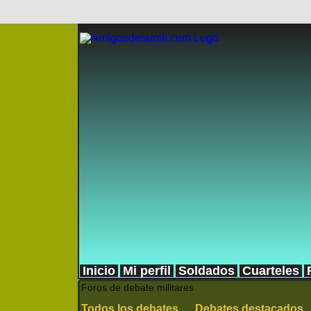
Inicio
Mi perfil
Soldados
Cuarteles
Foros de debate militares
Todos los debates
Debates destacados