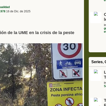
e
ualidad
 1978
16 de Dic. de 2025
l
I
g
e
ión de la UME en la crisis de la peste
Series, 
L
I
S