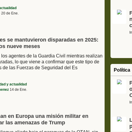
actualidad
F
e
20 de Ene.
I
les se mantuvieron disparadas en 2025:
eros nueve meses
los agentes de la Guardia Civil mientras realizan
aradas, lo que viene a confirmar que este tipo de
vos de las Fuerzas de Seguridad del Es
Política
dad y actualidad
o
imenez
14 de Ene.
C
I
an en Europa una misión militar en
L
nar las amenazas de Trump
p