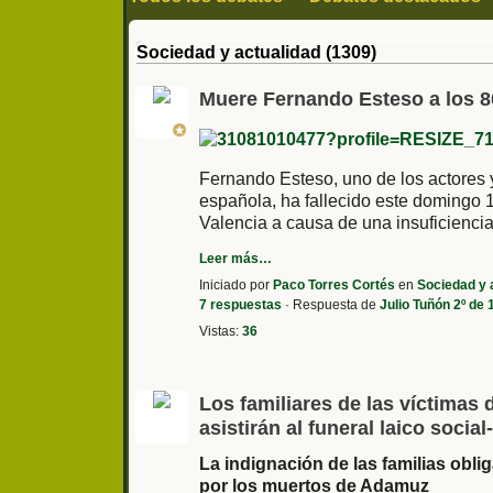
Sociedad y actualidad
Politica
Historia
Sociedad y actualidad (1309)
Series cine y televisión
Fútbol y deporte
Muere Fernando Esteso a los 8
Fernando Esteso, uno de los actores 
española, ha fallecido este domingo 1
Valencia a causa de una insuficiencia
Leer más…
Iniciado por
Paco Torres Cortés
en
Sociedad y 
7 respuestas
· Respuesta de
Julio Tuñón 2º de
Vistas:
36
Los familiares de las víctimas 
asistirán al funeral laico socia
La indignación de las familias obl
por los muertos de Adamuz