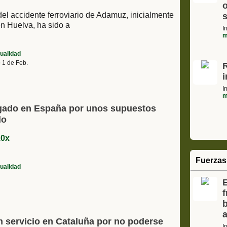
o
del accidente ferroviario de Adamuz, inicialmente
s
en Huelva, ha sido a
I
m
ualidad
e
1 de Feb.
I
m
uzgado en España por unos supuestos
do
Fuerzas
ualidad
E
f
b
n servicio en Cataluña por no poderse
I