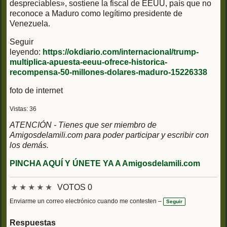
despreciables», sostiene la fiscal de EEUU, país que no
reconoce a Maduro como legítimo presidente de
Venezuela.
Seguir
leyendo:
https://okdiario.com/internacional/trump-
multiplica-apuesta-eeuu-ofrece-historica-
recompensa-50-millones-dolares-maduro-15226338
foto de internet
Vistas: 36
ATENCIÓN - Tienes que ser miembro de
Amigosdelamili.com para poder participar y escribir con
los demás.
PINCHA AQUÍ Y ÚNETE YA A Amigosdelamili.com
★
★
★
★
★
VOTOS 0
Enviarme un correo electrónico cuando me contesten –
Seguir
Respuestas