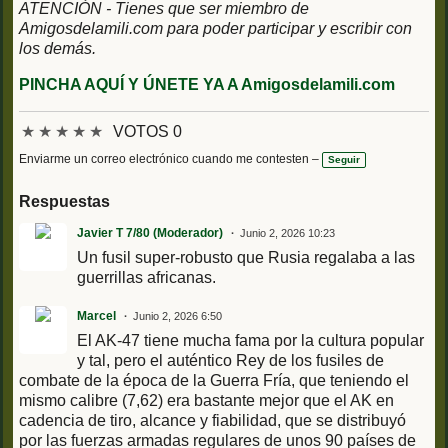
ATENCIÓN - Tienes que ser miembro de
Amigosdelamili.com para poder participar y escribir con
los demás.
PINCHA AQUÍ Y ÚNETE YA A Amigosdelamili.com
★
★
★
★
★
VOTOS 0
Enviarme un correo electrónico cuando me contesten –
Seguir
Respuestas
Javier T 7/80 (Moderador)
Junio 2, 2026 10:23
Un fusil super-robusto que Rusia regalaba a las
guerrillas africanas.
Marcel
Junio 2, 2026 6:50
El AK-47 tiene mucha fama por la cultura popular
y tal, pero el auténtico Rey de los fusiles de
combate de la época de la Guerra Fría, que teniendo el
mismo calibre (7,62) era bastante mejor que el AK en
cadencia de tiro, alcance y fiabilidad, que se distribuyó
por las fuerzas armadas regulares de unos 90 países de