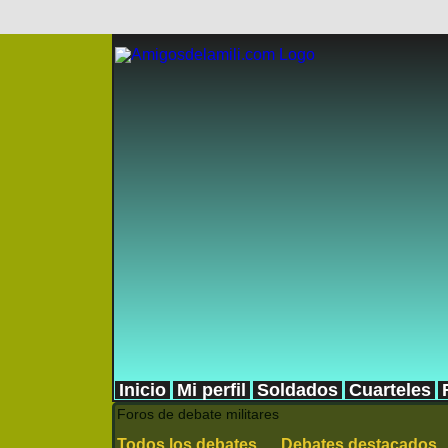
Inicio
Mi perfil
Soldados
Cuarteles
Foros de debate militares
Todos los debates
Debates destacados