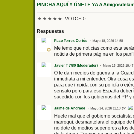
PINCHA AQUÍ Y ÚNETE YA A Amigosdelami
★
★
★
★
★
VOTOS 0
Respuestas
Paco Torres Cortés
Mayo 18, 2026 14:58
Me temo que noticias como esta será
notícia de primera página en los panfl
Javier T 7/80 (Moderador)
Mayo 15, 2026 19:47
O le dan medios de guerra a la Guardi
inmediata a mi entender. Otra cosa e
para que impida con su policía o ejér
sensato pero para eso España deberí
sucedido con los gobiernos del PP y
Jaime de Andrade
Mayo 14, 2026 11:18
Huele mal que el gobierno socialista
marroquí, desmantelara el equipo de l
no dote de medios superiores a los d
de la droga. Trumpo en eso no ha ten