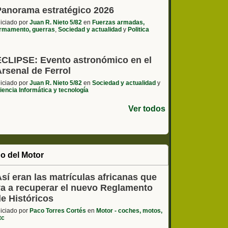
Panorama estratégico 2026
niciado por
Juan R. Nieto 5/82
en
Fuerzas armadas,
rmamento, guerras
,
Sociedad y actualidad
y
Politica
ECLIPSE: Evento astronómico en el
rsenal de Ferrol
niciado por
Juan R. Nieto 5/82
en
Sociedad y actualidad
y
iencia Informática y tecnología
Ver todos
o del Motor
sí eran las matrículas africanas que
va a recuperar el nuevo Reglamento
de Históricos
niciado por
Paco Torres Cortés
en
Motor - coches, motos,
tc