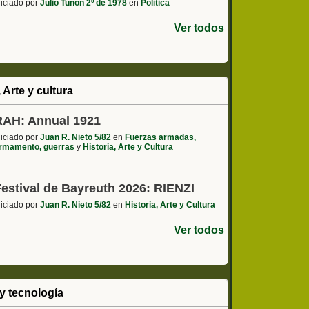
niciado por
Julio Tuñón 2º de 1978
en
Politica
Ver todos
, Arte y cultura
RAH: Annual 1921
niciado por
Juan R. Nieto 5/82
en
Fuerzas armadas,
rmamento, guerras
y
Historia, Arte y Cultura
Festival de Bayreuth 2026: RIENZI
niciado por
Juan R. Nieto 5/82
en
Historia, Arte y Cultura
Ver todos
y tecnología