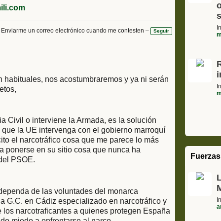
o
li.com
s
I
Enviarme un correo electrónico cuando me contesten –
Seguir
m
n habituales, nos acostumbraremos y ya ni serán
I
etos,
m
a Civil o interviene la Armada, es la solución
s que la UE intervenga con el gobierno marroquí
cito el narcotráfico cosa que me parece lo más
a ponerse en su sitio cosa que nunca ha
Fuerzas
 del PSOE.
 dependa de las voluntades del monarca
I
a G.C. en Cádiz especializado en narcotráfico y
a
e los narcotraficantes a quienes protegen España
ido miedo a enfrentarse al narco