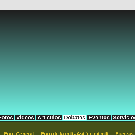
Fotos
Vídeos
Articulos
Debates
Eventos
Servicio
Foro General
Foro de la mili - Asi fue mi mili
Fuerzas