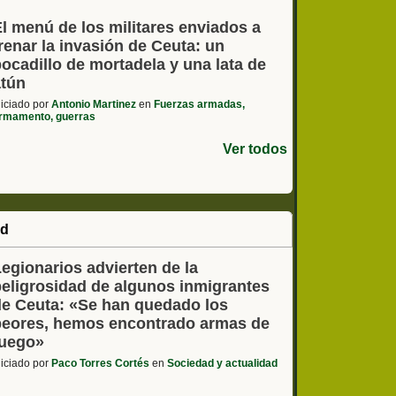
l menú de los militares enviados a
renar la invasión de Ceuta: un
ocadillo de mortadela y una lata de
atún
niciado por
Antonio Martinez
en
Fuerzas armadas,
rmamento, guerras
Ver todos
ad
egionarios advierten de la
peligrosidad de algunos inmigrantes
de Ceuta: «Se han quedado los
peores, hemos encontrado armas de
fuego»
niciado por
Paco Torres Cortés
en
Sociedad y actualidad