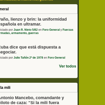
 - coches, motos, etc
neral
año, lienzo y brin: la uniformidad
española en ultramar.
niciado por
Juan R. Nieto 5/82
en
Foro General
y
Fuerzas
rmadas, armamento, guerras
Cuba dice que está dispuesta a
negociar.
niciado por
Julio Tuñón 2º de 1978
en
Foro General
Ver todos
la mili
Antonio Mancebo, comandante y
iloto de caza: "Si la mili fuera