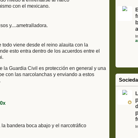
mismo con el mexicano.
E
f
b
isos y....ametralladora.
I
a
 todo viene desde el reino alauita con la
de esto entra dentro de los acuerdos entre el
i.
e la Guardia Civil es protección en general y una
be con las narcolanchas y enviando a estos
Socied
.
L
a bandera boca abajo y el narcotráfico
I