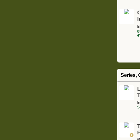
l
I
g
e
Series, 
L
I
S