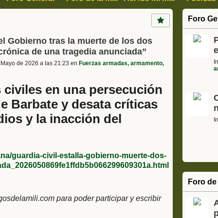
, Arte y Cultura
Ciencia Informática y tecnología
Motor
Foro Ge
s
Cajon de sastre, Humor, Curiosidades
P
 el Gobierno tras la muerte de los dos
 crónica de una tragedia anunciada”
I
 Mayo de 2026 a las 21:23 en
Fuerzas armadas, armamento,
a
 civiles en una persecución
e Barbate y desata críticas
dios y la inacción del
I
na/guardia-civil-estalla-gobierno-muerte-dos-
iada_2026050869fe1ffdb5b066299609301a.html
Foro de 
delamili.com para poder participar y escribir
p