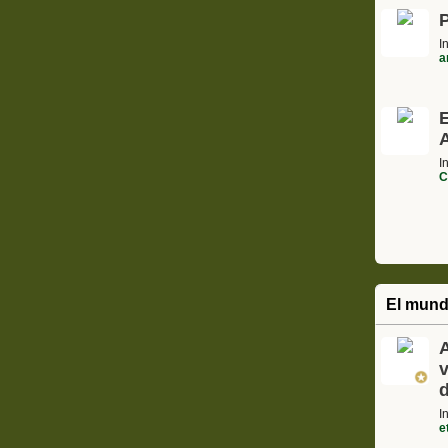
I
a
A
I
C
El mund
A
I
e