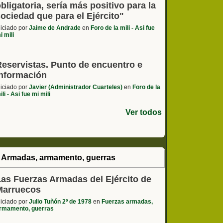
bligatoria, sería más positivo para la
ociedad que para el Ejército"
niciado por
Jaime de Andrade
en
Foro de la mili - Asi fue
i mili
Reservistas. Punto de encuentro e
información
niciado por
Javier (Administrador Cuarteles)
en
Foro de la
ili - Asi fue mi mili
Ver todos
 Armadas, armamento, guerras
Las Fuerzas Armadas del Ejército de
Marruecos
niciado por
Julio Tuñón 2º de 1978
en
Fuerzas armadas,
rmamento, guerras