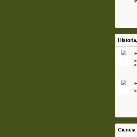
I
Historia
I
a
I
Ciencia 