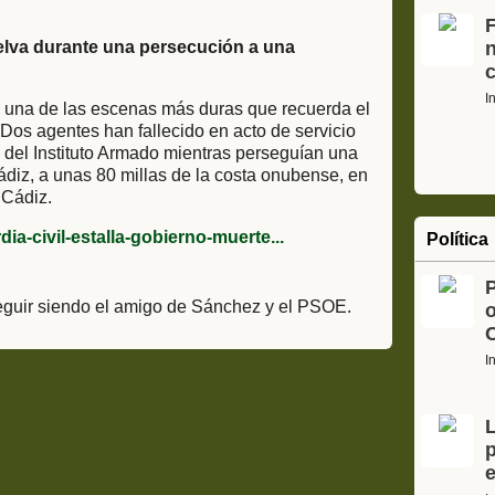
F
elva durante una persecución a una
I
 una de las escenas más duras que recuerda el
 Dos agentes han fallecido en acto de servicio
 del Instituto Armado mientras perseguían una
diz, a unas 80 millas de la costa onubense, en
 Cádiz.
ia-civil-estalla-gobierno-muerte...
Política
eguir siendo el amigo de Sánchez y el PSOE.
o
C
I
L
p
e