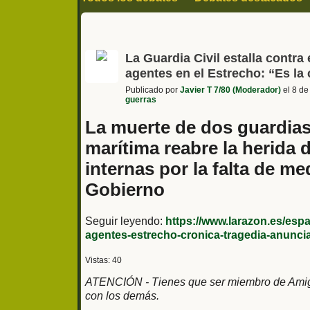
Sociedad y actualidad
Politica
Historia
Series cine y televisión
Fútbol y deporte
La Guardia Civil estalla contra
agentes en el Estrecho: “Es la
Publicado por
Javier T 7/80 (Moderador)
el 8 de
guerras
La muerte de dos guardias
marítima reabre la herida d
internas por la falta de me
Gobierno
Seguir leyendo:
https://www.larazon.es/espa
agentes-estrecho-cronica-tragedia-anunc
Vistas: 40
ATENCIÓN - Tienes que ser miembro de Amigos
con los demás.