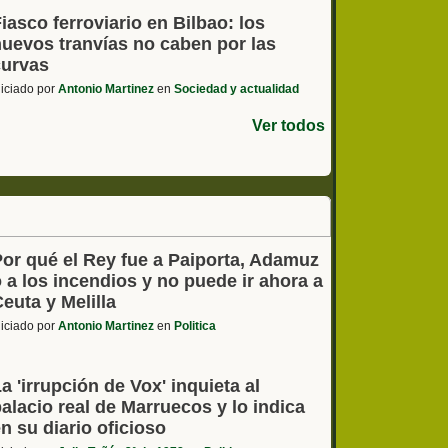
iasco ferroviario en Bilbao: los
nuevos tranvías no caben por las
curvas
niciado por
Antonio Martinez
en
Sociedad y actualidad
Ver todos
Por qué el Rey fue a Paiporta, Adamuz
 a los incendios y no puede ir ahora a
euta y Melilla
niciado por
Antonio Martinez
en
Politica
a 'irrupción de Vox' inquieta al
alacio real de Marruecos y lo indica
n su diario oficioso