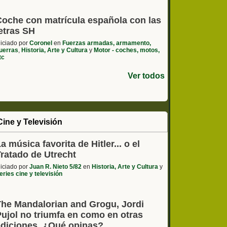
Coche con matrícula española con las
etras SH
niciado por
Coronel
en
Fuerzas armadas, armamento,
uerras
,
Historia, Arte y Cultura
y
Motor - coches, motos,
tc
Ver todos
Cine y Televisión
a música favorita de Hitler... o el
Tratado de Utrecht
niciado por
Juan R. Nieto 5/82
en
Historia, Arte y Cultura
y
eries cine y televisión
The Mandalorian and Grogu, Jordi
Pujol no triumfa en como en otras
ediciones. ¿Qué opinas?