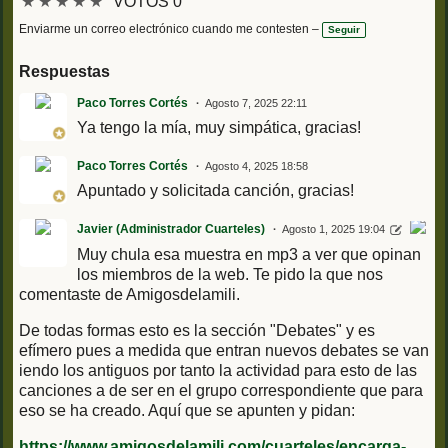
★
★
★
★
★
VOTOS 0
Enviarme un correo electrónico cuando me contesten –
Seguir
Respuestas
Paco Torres Cortés
Agosto 7, 2025 22:11
Ya tengo la mía, muy simpática, gracias!
Paco Torres Cortés
Agosto 4, 2025 18:58
Apuntado y solicitada canción, gracias!
Javier (Administrador Cuarteles)
Agosto 1, 2025 19:04
Muy chula esa muestra en mp3 a ver que opinan
los miembros de la web. Te pido la que nos
comentaste de Amigosdelamili.
De todas formas esto es la sección "Debates" y es
efímero pues a medida que entran nuevos debates se van
iendo los antiguos por tanto la actividad para esto de las
canciones a de ser en el grupo correspondiente que para
eso se ha creado. Aquí que se apunten y pidan:
https://www.amigosdelamili.com/cuarteles/encarga-