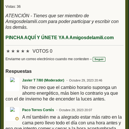
Vistas: 36
ATENCIÓN - Tienes que ser miembro de
Amigosdelamili.com para poder participar y escribir con
los demás.
PINCHA AQUÍ Y ÚNETE YA A Amigosdelamili.com
★
★
★
★
★
VOTOS 0
Enviarme un correo electrónico cuando me contesten –
Seguir
Respuestas
Javier T 7/80 (Moderador)
Octubre 29, 2023 20:46
No me creo que el cambio horario suponga un
ahorro energético, más bien lo contrario ya que
con el de invierno he de encender la luces antes.
Paco Torres Cortés
Octubre 29, 2023 20:07
A mí también me a alegrado estar más ratro en la
cama pero llevo todo el día con una hora antes y
eso que intento comer y cenar a la hora acostumbrada