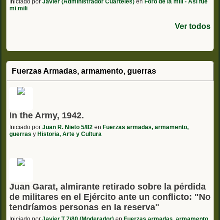
Iniciado por
Javier (Administrador Cuarteles)
en
Foro de la mili - Asi fue
mi mili
Ver todos
Fuerzas Armadas, armamento, guerras
In the Army, 1942.
Iniciado por
Juan R. Nieto 5/82
en
Fuerzas armadas, armamento,
guerras
y
Historia, Arte y Cultura
Juan Garat, almirante retirado sobre la pérdida
de militares en el Ejército ante un conflicto: "No
tendríamos personas en la reserva"
Iniciado por
Javier T 7/80 (Moderador)
en
Fuerzas armadas, armamento,