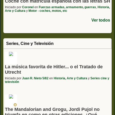
Coche con matrícula española con las letras SH
Iniciado por
Coronel
en
Fuerzas armadas, armamento, guerras
,
Historia,
Arte y Cultura
y
Motor - coches, motos, etc
Ver todos
Series, Cine y Televisión
La música favorita de Hitler... o el Tratado de
Utrecht
Iniciado por
Juan R. Nieto 5/82
en
Historia, Arte y Cultura
y
Series cine y
televisión
The Mandalorian and Grogu, Jordi Pujol no
triumfa en como en otras ediciones. ¿Qué