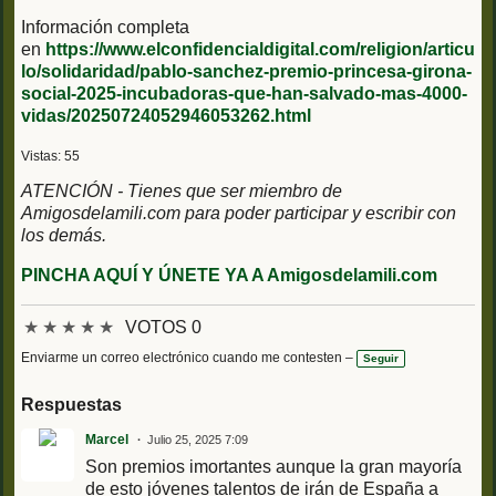
Información completa
en
https://www.elconfidencialdigital.com/religion/articu
lo/solidaridad/pablo-sanchez-premio-princesa-girona-
social-2025-incubadoras-que-han-salvado-mas-4000-
vidas/20250724052946053262.html
Vistas: 55
ATENCIÓN - Tienes que ser miembro de
Amigosdelamili.com para poder participar y escribir con
los demás.
PINCHA AQUÍ Y ÚNETE YA A Amigosdelamili.com
★
★
★
★
★
VOTOS 0
Enviarme un correo electrónico cuando me contesten –
Seguir
Respuestas
Marcel
Julio 25, 2025 7:09
Son premios imortantes aunque la gran mayoría
de esto jóvenes talentos de irán de España a