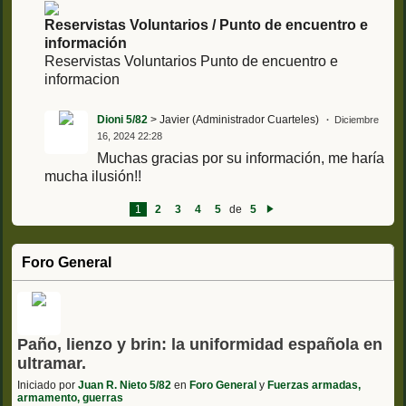
Reservistas Voluntarios / Punto de encuentro e
información
Reservistas Voluntarios Punto de encuentro e
informacion
Dioni 5/82
> Javier (Administrador Cuarteles)
Diciembre
16, 2024 22:28
Muchas gracias por su información, me haría
mucha ilusión!!
1
2
3
4
5
de
5
Si
g
ui
e
Foro General
nt
e
Paño, lienzo y brin: la uniformidad española en
ultramar.
Iniciado por
Juan R. Nieto 5/82
en
Foro General
y
Fuerzas armadas,
armamento, guerras