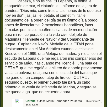
cabeza, sino físicos: El Lepanto, la boina, el
chaquetón de mar, el cinturón, el uniforme de la jura de
bandera "Dios mío, como tres tallas menos de lo que uso
hoy en día", jas jas,, el petate, el carnet militar, el
documento de la orden del día de mi último día a bordo
antes de licenciarme, 2 menciones honoríficas, fotos
firmadas por mis compañeros, cartas de recmendación
para mi reincorporación a la vida civil: del jefe de
Máquinas "Teniente de Navío" y del Comandante de
buque , Capitan de Navío. Medalla de la OTAN por el
destacamento en el Mar Adrático cuando la crisis del
Kosovo en el 1999, una Metopa de madera y metal con el
escudo de España que me regalaron mis compañeros del
servicio de Máquinas cuando me licencié, una bala de
CETME que me regaló el artillero de abordo previamente
vacía la polvora, una jarra con el escudo del barco que
me gané en un campeonatop de tiro con CETME ,
segundo puesto, el primer puesto fue para un cabo
primero que venía de Infantería de Marina, y seguro se
me queda algo que no recuerdo ahora....
Coronel
> Jose Maria Hernandez Izquierdo
Diciembre 23,
2024 20:02