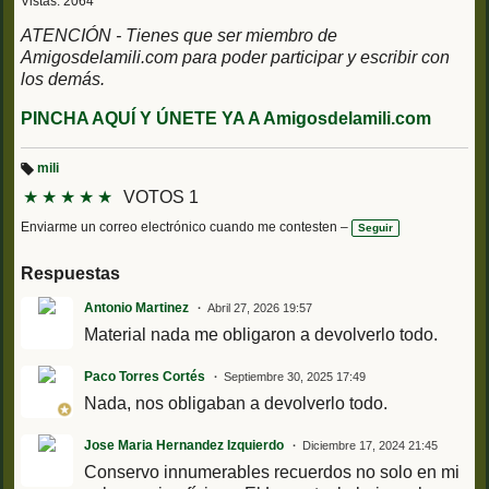
Vistas: 2064
ATENCIÓN - Tienes que ser miembro de
Amigosdelamili.com para poder participar y escribir con
los demás.
PINCHA AQUÍ Y ÚNETE YA A Amigosdelamili.com
mili
Et
★
★
★
★
★
VOTOS 1
iq
u
et
Enviarme un correo electrónico cuando me contesten –
Seguir
a
s:
Respuestas
Antonio Martinez
Abril 27, 2026 19:57
Material nada me obligaron a devolverlo todo.
Paco Torres Cortés
Septiembre 30, 2025 17:49
Nada, nos obligaban a devolverlo todo.
Jose Maria Hernandez Izquierdo
Diciembre 17, 2024 21:45
Conservo innumerables recuerdos no solo en mi