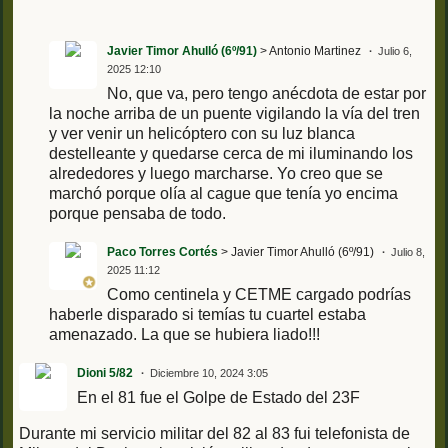
Javier Timor Ahulló (6º/91)
> Antonio Martinez
Julio 6,
2025 12:10
No, que va, pero tengo anécdota de estar por
la noche arriba de un puente vigilando la vía del tren
y ver venir un helicóptero con su luz blanca
destelleante y quedarse cerca de mi iluminando los
alrededores y luego marcharse. Yo creo que se
marchó porque olía al cague que tenía yo encima
porque pensaba de todo.
Paco Torres Cortés
> Javier Timor Ahulló (6º/91)
Julio 8,
2025 11:12
Como centinela y CETME cargado podrías
haberle disparado si temías tu cuartel estaba
amenazado. La que se hubiera liado!!!
Dioni 5/82
Diciembre 10, 2024 3:05
En el 81 fue el Golpe de Estado del 23F
Durante mi servicio militar del 82 al 83 fui telefonista de