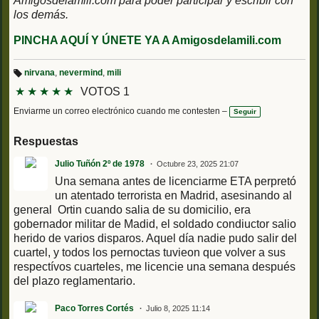
Amigosdelamili.com para poder participar y escribir con
los demás.
PINCHA AQUÍ Y ÚNETE YA A Amigosdelamili.com
nirvana
,
nevermind
,
mili
Et
★
★
★
★
★
VOTOS 1
iq
u
et
Enviarme un correo electrónico cuando me contesten –
Seguir
a
s:
Respuestas
Julio Tuñón 2º de 1978
Octubre 23, 2025 21:07
Una semana antes de licenciarme ETA perpretó
un atentado terrorista en Madrid, asesinando al
general Ortin cuando salia de su domicilio, era
gobernador militar de Madid, el soldado condiuctor salio
herido de varios disparos. Aquel día nadie pudo salir del
cuartel, y todos los pernoctas tuvieon que volver a sus
respectívos cuarteles, me licencie una semana después
del plazo reglamentario.
Paco Torres Cortés
Julio 8, 2025 11:14