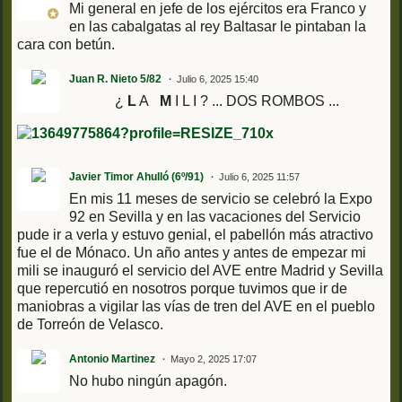
Mi general en jefe de los ejércitos era Franco y
en las cabalgatas al rey Baltasar le pintaban la
cara con betún.
Juan R. Nieto 5/82
Julio 6, 2025 15:40
¿
L
A
M
I L I ? ... DOS ROMBOS ...
Javier Timor Ahulló (6º/91)
Julio 6, 2025 11:57
En mis 11 meses de servicio se celebró la Expo
92 en Sevilla y en las vacaciones del Servicio
pude ir a verla y estuvo genial, el pabellón más atractivo
fue el de Mónaco. Un año antes y antes de empezar mi
mili se inauguró el servicio del AVE entre Madrid y Sevilla
que repercutió en nosotros porque tuvimos que ir de
maniobras a vigilar las vías de tren del AVE en el pueblo
de Torreón de Velasco.
Antonio Martinez
Mayo 2, 2025 17:07
No hubo ningún apagón.