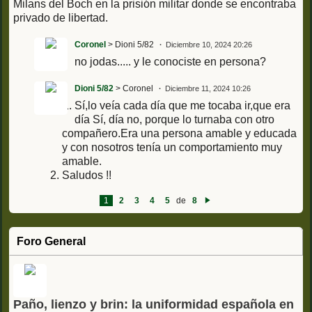
Milans del Boch en la prisión militar donde se encontraba
privado de libertad.
Coronel
> Dioni 5/82
Diciembre 10, 2024 20:26
no jodas..... y le conociste en persona?
Dioni 5/82
> Coronel
Diciembre 11, 2024 10:26
Sí,lo veía cada día que me tocaba ir,que era
día Sí, día no, porque lo turnaba con otro
compañero.Era una persona amable y educada
y con nosotros tenía un comportamiento muy
amable.
Saludos !!
1
2
3
4
5
de
8
Si
g
ui
e
Foro General
nt
e
Paño, lienzo y brin: la uniformidad española en