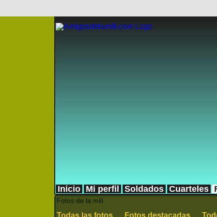
Inicio
Mi perfil
Soldados
Cuarteles
Fotos de la mili
Todas las fotos
Fotos destacadas
Tod