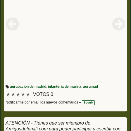
agrupación de madrid
,
infanteria de marina
,
agrumad
Et
★
★
★
★
★
VOTOS 0
iq
u
et
Notificarme por email los nuevos comentarios –
Seguir
a
s:
ATENCIÓN - Tienes que ser miembro de
Amigosdelamili.com para poder participar y escribir con