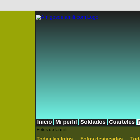
Inicio
Mi perfil
Soldados
Cuarteles
Fotos de la mili
Todas las fotos
Fotos destacadas
Tod