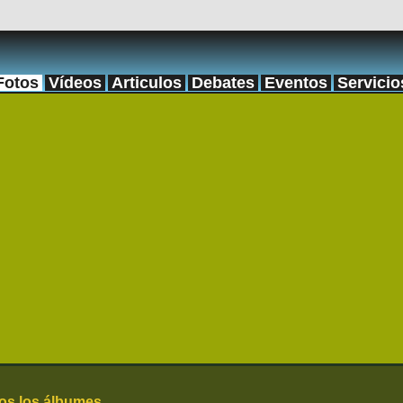
Fotos
Vídeos
Articulos
Debates
Eventos
Servicio
os los álbumes