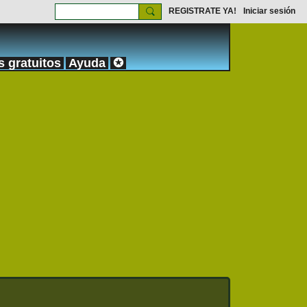
REGISTRATE YA!
Iniciar sesión
s gratuitos
Ayuda
✪