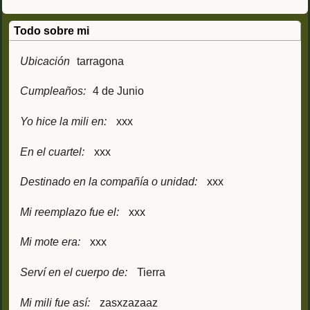
Todo sobre mi
Ubicación
tarragona
Cumpleaños:
4 de Junio
Yo hice la mili en:
xxx
En el cuartel:
xxx
Destinado en la compañía o unidad:
xxx
Mi reemplazo fue el:
xxx
Mi mote era:
xxx
Serví en el cuerpo de:
Tierra
Mi mili fue así:
zasxzazaaz