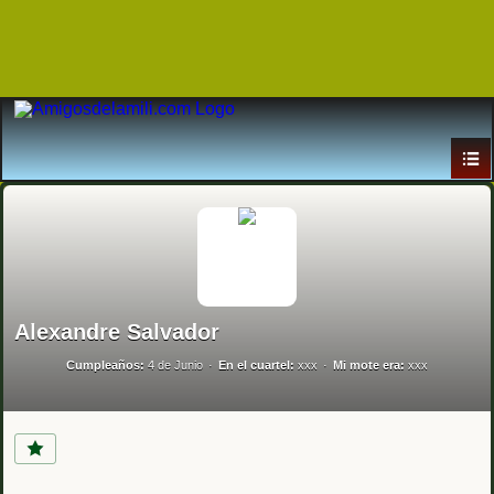
Alexandre Salvador
Cumpleaños:
4 de Junio
En el cuartel:
xxx
Mi mote era:
xxx