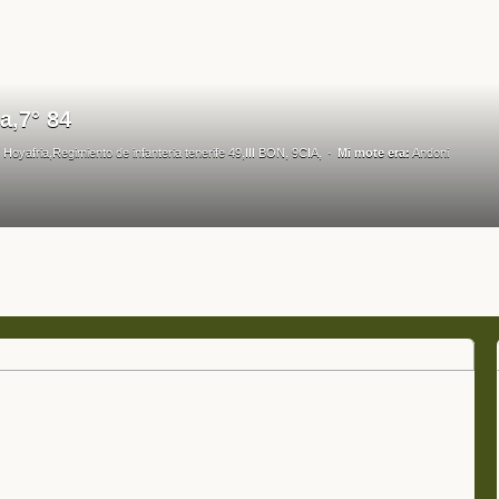
a,7° 84
Hoyafria,Regimiento de infanteria tenerife 49,III BON, 9CIA,
Mi mote era:
Andoni