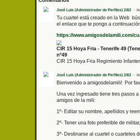
Comentarios
José Luis (Administrador de Perfiles) 2/82
Ma
Tu cuartel está creado en la Web búsc
el enlace que te pongo a continuación
https://www.amigosdelamili.com/cuart
CIR 15 Hoya Fria - Tenerife 49 (Tene
nº49
CIR 15 Hoya Fria Regimiento Infanter
José Luis (Administrador de Perfiles) 2/82
Ma
Bienvenido a amigosdelamili! Por fa
Una vez ingresado tiene tres pasos a 
amigos de la mili:
1º- Editar su nombre, apellidos y re
2º- Tener una foto preferible de mili
3º- Destinarse al cuartel o cuarteles d