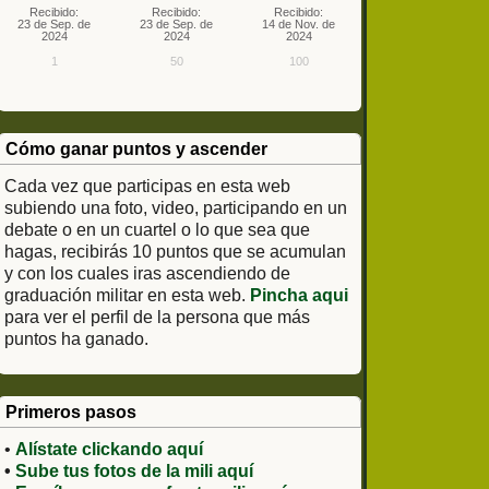
Recibido:
Recibido:
Recibido:
23 de Sep. de
23 de Sep. de
14 de Nov. de
2024
2024
2024
1
50
100
Cómo ganar puntos y ascender
Cada vez que participas en esta web
subiendo una foto, video, participando en un
debate o en un cuartel o lo que sea que
hagas, recibirás 10 puntos que se acumulan
y con los cuales iras ascendiendo de
graduación militar en esta web.
Pincha aqui
para ver el perfil de la persona que más
puntos ha ganado.
Primeros pasos
•
Alístate clickando aquí
•
Sube tus fotos de la mili aquí