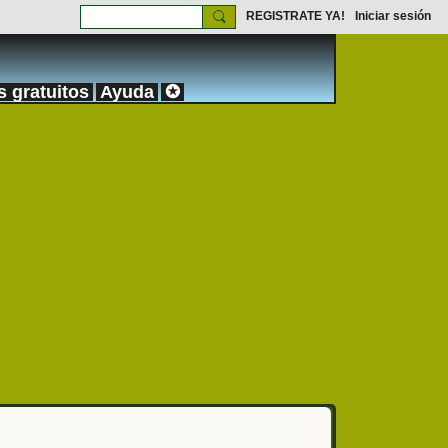
REGISTRATE YA!
Iniciar sesión
s gratuitos
Ayuda
✪