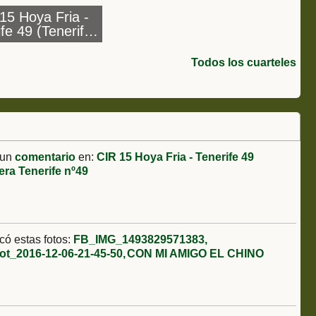
15 Hoya Fria -
fe 49 (Tenerife)
iento Infanteria
a Tenerife nº49
Todos los cuarteles
 un
comentario
en:
CIR 15 Hoya Fria - Tenerife 49
era Tenerife nº49
có estas fotos:
FB_IMG_1493829571383
t_2016-12-06-21-45-50
CON MI AMIGO EL CHINO