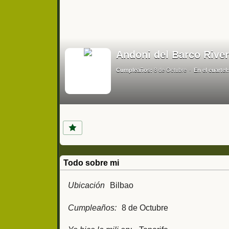
Andoni del Barco River
Cumpleaños:
8 de Octubre
En el cuartel:
Todo sobre mi
Ubicación
Bilbao
Cumpleaños:
8 de Octubre