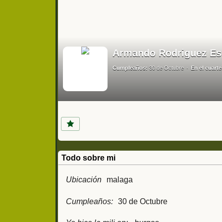
Armando Rodriguez E
Cumpleaños:
30 de Octubre
En el cuarte
Todo sobre mi
Ubicación
malaga
Cumpleaños:
30 de Octubre