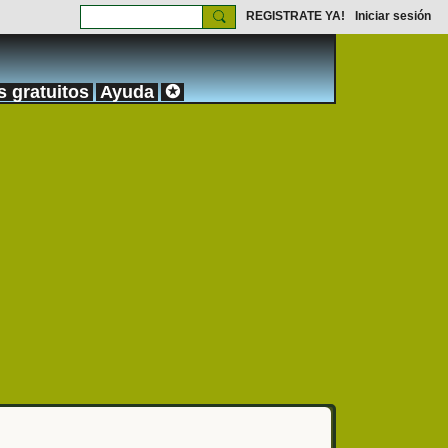
REGISTRATE YA!
Iniciar sesión
s gratuitos
Ayuda
✪