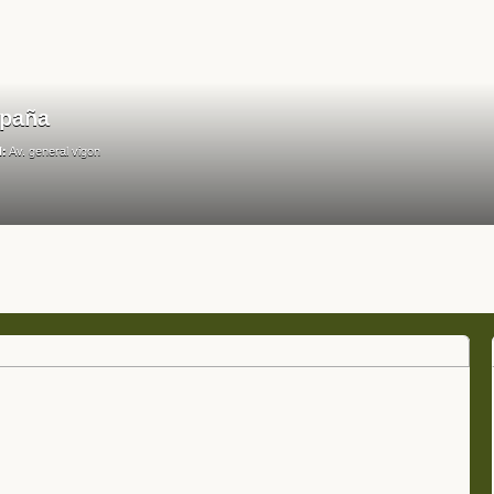
spaña
l:
Av. general vigon