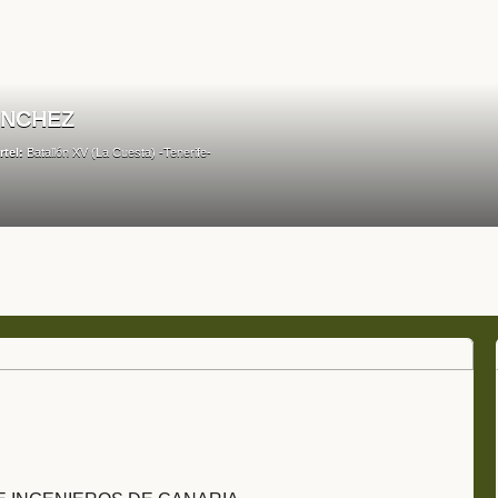
ANCHEZ
rtel:
Batallón XV (La Cuesta) -Tenerife-