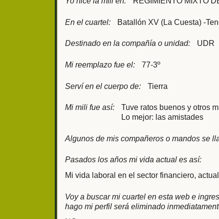
Yo hice la mili en:
REGIMIENTO MIXTO D
En el cuartel:
Batallón XV (La Cuesta) -Tene
Destinado en la compañía o unidad:
UDR
Mi reemplazo fue el:
77-3º
Serví en el cuerpo de:
Tierra
Mi mili fue así:
Tuve ratos buenos y otros m
Lo mejor: las amistades
Algunos de mis compañeros o mandos se ll
Pasados los años mi vida actual es así:
Mi vida laboral en el sector financiero, actu
Voy a buscar mi cuartel en esta web e ingresa
hago mi perfil será eliminado inmediatament