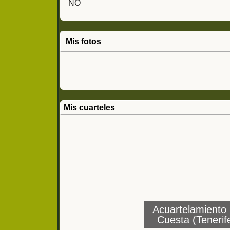
NO
Mis fotos
Mis cuarteles
Acuartelamiento
Cuesta (Tenerif
BMING XV Batallón