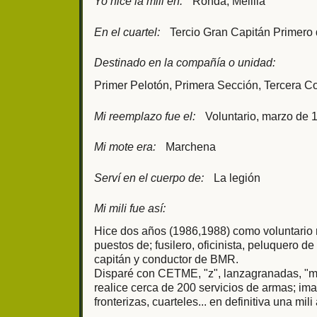
Yo hice la mili en:
Ronda, Melilla
En el cuartel:
Tercio Gran Capitán Primero 
Destinado en la compañía o unidad:
Primer Pelotón, Primera Sección, Tercera 
Mi reemplazo fue el:
Voluntario, marzo de 
Mi mote era:
Marchena
Serví en el cuerpo de:
La legión
Mi mili fue así:
Hice dos años (1986,1988) como voluntario 
puestos de; fusilero, oficinista, peluquero d
capitán y conductor de BMR.
Disparé con CETME, "z", lanzagranadas, "
realice cerca de 200 servicios de armas; imag
fronterizas, cuarteles... en definitiva una mi