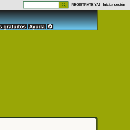
REGISTRATE YA!
Iniciar sesión
s gratuitos
Ayuda
✪