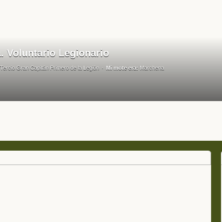
. Voluntario Legionario
Tercio Gran Capitán Primero de la Legión
Mi mote era:
Marchena