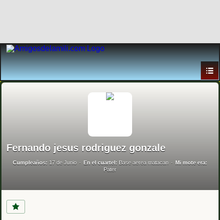
Fernando jesus rodriguez gonzale
Cumpleaños:
17 de Junio
En el cuartel:
Base aerea matacan
Mi mote era:
Pater