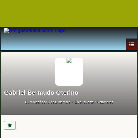
Gabriel Bermudo Oterino
Cumpleaños:
5 de Diciembre
En el cuartel:
Retamares