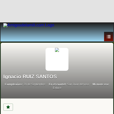
Ignacio RUIZ SANTOS
Cumpleaños:
21 de Septiembre
En el cuartel:
San Juan del viso
Mi mote era:
Enlace