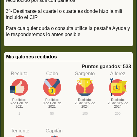
reconocido por sus compañeros
3º- Destinarse al cuartel o cuarteles donde hizo la mili
incluido el CIR
Para cualquier duda o consulta utilice la pestaña Ayuda y
le responderemos lo antes posible
Mis galones recibidos
Puntos ganados: 533
Recluta
Cabo
Sargento
Alferez
Recibido:
Recibido:
Recibido:
Recibido:
6 de Feb. de
9 de Feb. de
23 de Sep. de
23 de Sep. de
2021
2021
2024
2024
1
50
100
200
Teniente
Capitán