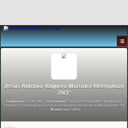
Jesús Antonio Vaquero Martínez-Reemplazo
79/3°
Cumpleaños:
22 de Julio
En el cuartel:
Grupo Fuerzas Regulares Infantería de
Tetuán N°, 1 cuartel que ya no está, lo pasaron para el González Tablas (regurales 54)
Mi mote era:
Gallego