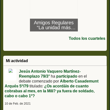
Amigos Regulares
“La unidad más
condecorada del
Ejército Español”
Todos los cuarteles
Mi actividad
Jesús Antonio Vaquero Martínez-
Reemplazo 79/3°
ha
participado
en el
debate comenzado por
Alberto Casademunt
Arqués 5º/79
titulado:
¿Os acordáis de cuanto
cobrabas al mes, en la Mili? ya fuera de soldado,
cabo o cabo 1º?
10 de Feb. de 2021