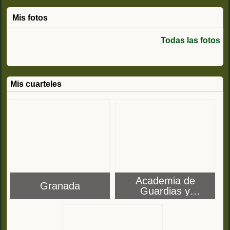
Mis fotos
Todas las fotos
Mis cuarteles
Academia de
Granada
Guardias y
Suboficiales de
Baeza (Jaén)