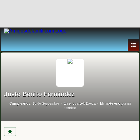
Justo Benito Fernández
Cumpleaños:
18 de Septiembre
En el cuartel:
Baeza
Mi mote era:
por mi
nombre