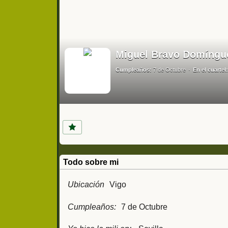
Miguel Bravo Domíngu
Cumpleaños:
7 de Octubre
En el cuartel:
Todo sobre mi
Ubicación
Vigo
Cumpleaños:
7 de Octubre