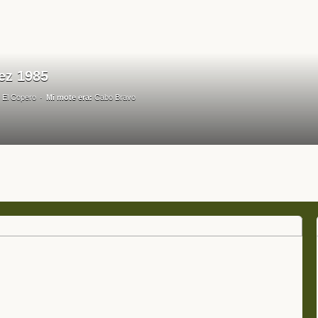
ez 1985
El Copero
Mi mote era:
Cabo Bravo