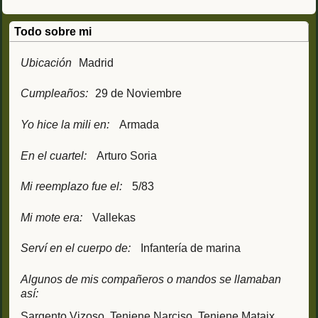
Todo sobre mi
Ubicación
Madrid
Cumpleaños:
29 de Noviembre
Yo hice la mili en:
Armada
En el cuartel:
Arturo Soria
Mi reemplazo fue el:
5/83
Mi mote era:
Vallekas
Serví en el cuerpo de:
Infantería de marina
Algunos de mis compañeros o mandos se llamaban
así:
Sargento Vizoso, Teniene Narciso, Teniene Mataix,