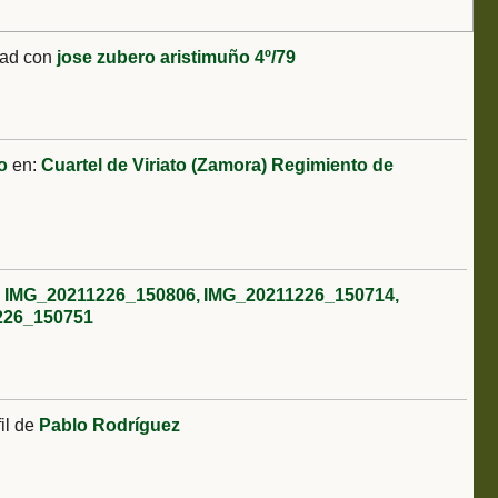
tad con
jose zubero aristimuño 4º/79
o
en:
Cuartel de Viriato (Zamora) Regimiento de
:
IMG_20211226_150806
IMG_20211226_150714
226_150751
il de
Pablo Rodríguez