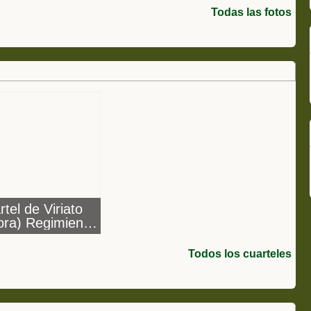
Todas las fotos
tel de Viriato
ra) Regimiento
fantería Toledo
35 DCC
Todos los cuarteles