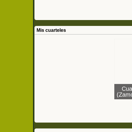
Mis cuarteles
Cuar
(Zamo
de In