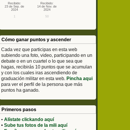
Recibido:
Recibido:
23 de Sep. de
14 de Nov. de
2024
2024
1
50
Cómo ganar puntos y ascender
Cada vez que participas en esta web
subiendo una foto, video, participando en un
debate o en un cuartel o lo que sea que
hagas, recibirás 10 puntos que se acumulan
y con los cuales iras ascendiendo de
graduación militar en esta web.
Pincha aqui
para ver el perfil de la persona que más
puntos ha ganado.
Primeros pasos
•
Alístate clickando aquí
•
Sube tus fotos de la mili aquí