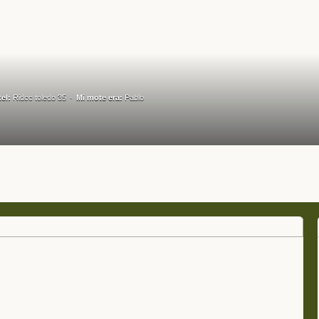
tel:
Ridcc toledo 35
Mi mote era:
Pablo