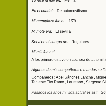
Yo hice la mili en:
Melilla
En el cuartel:
De automovilismo
Mi reemplazo fue el:
1/79
Mi mote era:
El sevilla
Serví en el cuerpo de:
Regulares
Mi mili fue así:
A los primero estuve en cochera de automil
Algunos de mis compañeros o mandos se ll
Compañeros : Abel Sánchez Lancha , Miguel
Teniente Tito Ramo , Laureano , Sargento Sie
Pasados los años mi vida actual es así:
Soy