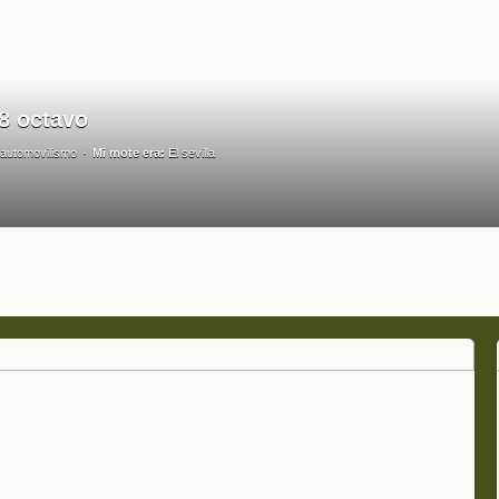
78 octavo
automovilismo
Mi mote era:
El sevilla