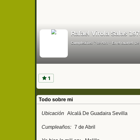
Rafael Virola Salas 19
Cumpleaños:
7 de Abril
En el cuartel:
De 
1
Todo sobre mi
Ubicación
Alcalá De Guadaira Sevilla
Cumpleaños:
7 de Abril