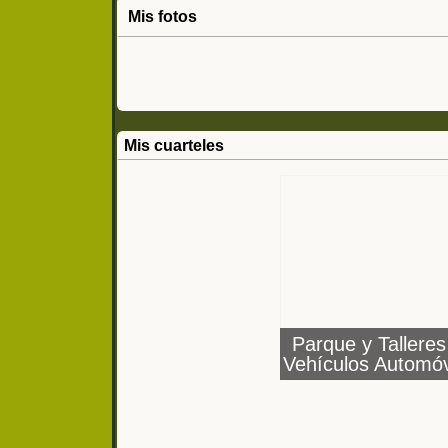
Mis fotos
Mis cuarteles
Parque y Talleres
Vehículos Automóv
(Melilla)