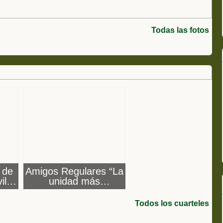
Todas las fotos
 de
Amigos Regulares “La
iles
unidad más
condecorada del
Ejército Español”
Todos los cuarteles