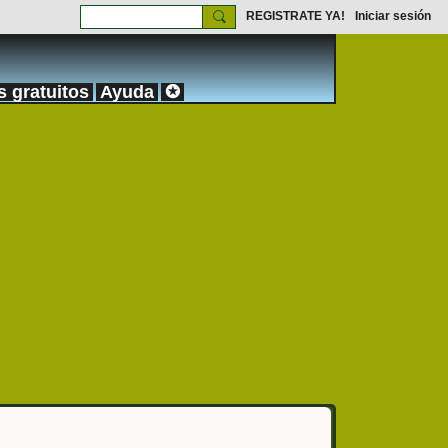
REGISTRATE YA!
Iniciar sesión
s gratuitos
Ayuda
✪