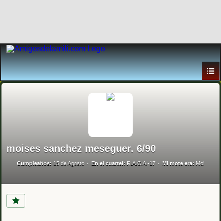
moises sanchez meseguer. 6/90
Cumpleaños:
15 de Agosto
En el cuartel:
R.A.C.A.-17
Mi mote era:
Moi