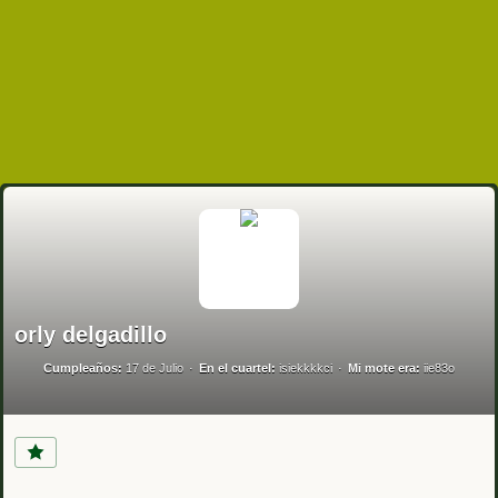
orly delgadillo
Cumpleaños:
17 de Julio
En el cuartel:
isiekkkkci
Mi mote era:
iie83o