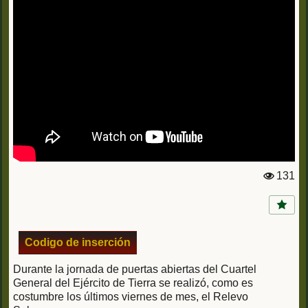
131
Vi
st
a
s:
Codigo de inserción
Durante la jornada de puertas abiertas del Cuartel
General del Ejército de Tierra se realizó, como es
costumbre los últimos viernes de mes, el Relevo