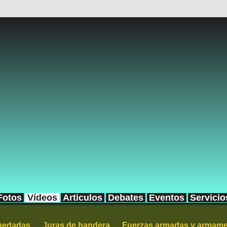
Fotos
Vídeos
Articulos
Debates
Eventos
Servicio
quedadas
Juras de bandera
Fuerzas armadas y armam