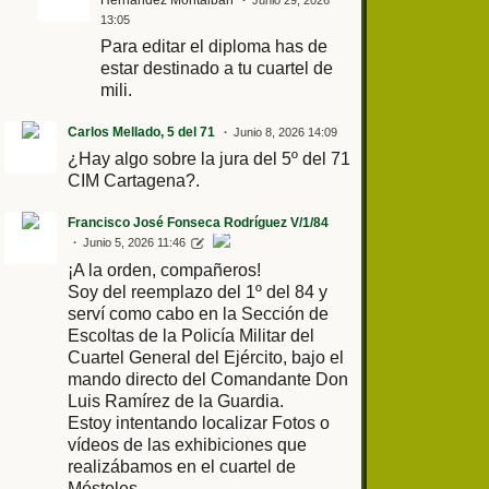
Hernandez Montalban
Junio 29, 2026
13:05
Para editar el diploma has de
estar destinado a tu cuartel de
mili.
Carlos Mellado, 5 del 71
Junio 8, 2026 14:09
¿Hay algo sobre la jura del 5º del 71
CIM Cartagena?.
Francisco José Fonseca Rodríguez V/1/84
Junio 5, 2026 11:46
¡A la orden, compañeros!
Soy del reemplazo del 1º del 84 y
serví como cabo en la Sección de
Escoltas de la Policía Militar del
Cuartel General del Ejército, bajo el
mando directo del Comandante Don
Luis Ramírez de la Guardia.
Estoy intentando localizar Fotos o
vídeos de las exhibiciones que
realizábamos en el cuartel de
Móstoles.