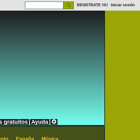
REGISTRATE YA!
Iniciar sesión
s gratuitos
Ayuda
✪
ento
España
Música