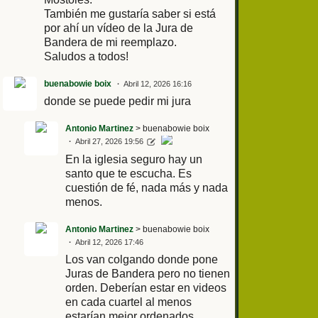
También me gustaría saber si está
por ahí un vídeo de la Jura de
Bandera de mi reemplazo.
Saludos a todos!
buenabowie boix
Abril 12, 2026 16:16
donde se puede pedir mi jura
Antonio Martinez
> buenabowie boix
Abril 27, 2026 19:56
En la iglesia seguro hay un
santo que te escucha. Es
cuestión de fé, nada más y nada
menos.
Antonio Martinez
> buenabowie boix
Abril 12, 2026 17:46
Los van colgando donde pone
Juras de Bandera pero no tienen
orden. Deberían estar en videos
en cada cuartel al menos
estarían mejor ordenados.