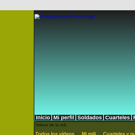
Inicio
Mi perfil
Soldados
Cuarteles
Videos de la mili
Todos los vídeos
Mi mili
Cuarteles y 