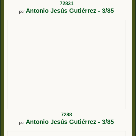
72831
Antonio Jesús Gutiérrez - 3/85
por
7288
Antonio Jesús Gutiérrez - 3/85
por