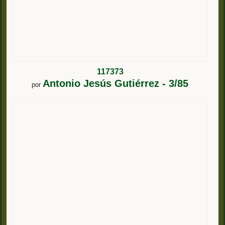
117373
Antonio Jesús Gutiérrez - 3/85
por