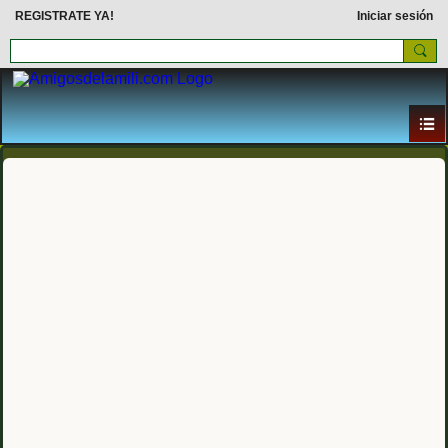
REGISTRATE YA!
Iniciar sesión