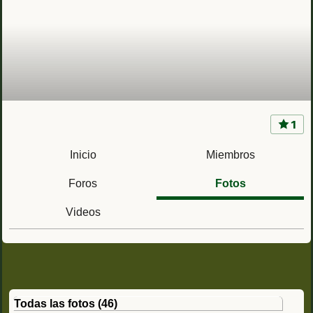
1
ACINF (Toledo) Academia de Infantería de
Toledo
Inicio
Miembros
Foros
Fotos
Videos
Todas las fotos (46)