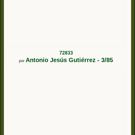
72833
Antonio Jesús Gutiérrez - 3/85
por