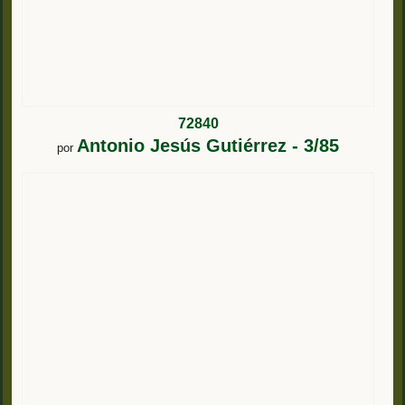
72840
Antonio Jesús Gutiérrez - 3/85
por