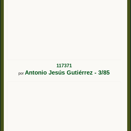
117371
Antonio Jesús Gutiérrez - 3/85
por