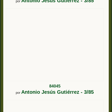
Antonio Jesús Gutiérrez - 3/85
por
84045
Antonio Jesús Gutiérrez - 3/85
por