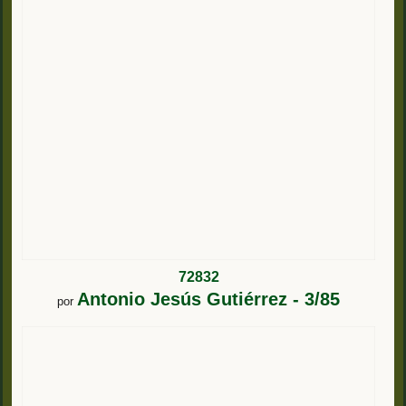
72832
Antonio Jesús Gutiérrez - 3/85
por