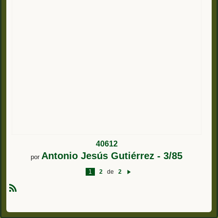
40612
Antonio Jesús Gutiérrez - 3/85
por
1
2
de
2
Si
g
ui
R
e
nt
S
e
S