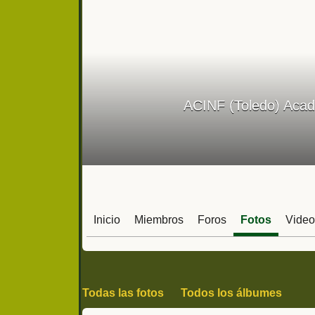
ACINF (Toledo) Acad
Inicio
Miembros
Foros
Fotos
Video
Todas las fotos
Todos los álbumes