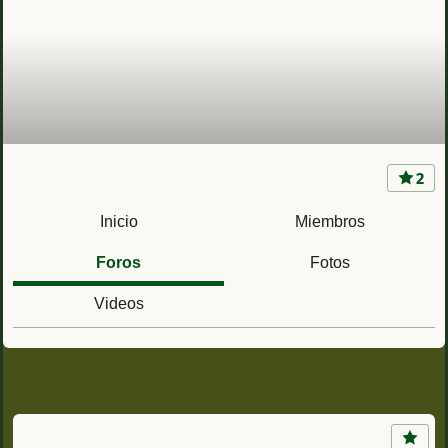
2
Acuartelamiento Aizoain (Navarra) Regimiento
de Cazadores de Montaña América 66
Inicio
Miembros
Foros
Fotos
Videos