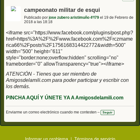
campeonato militar de esqui
Publicado por
jose zubero aristimuño 4º/79
el 19 de Febrero de
2018 a las 18:18
<iframe src="https://www.facebook.com/plugins/post.php?
href=https%3A%2F%2Fwww.facebook.com%2Frczmame
rica66%2Fposts%2F1756168314422772&width=500"
width="500" height="611"
style="border:none;overflow:hidden" scrolling="no"
frameborder="0" allowTransparency="true"></iframe>
ATENCIÓN - Tienes que ser miembro de
Amigosdelamili.com para poder participar y escribir con
los demás.
PINCHA AQUÍ Y ÚNETE YA A Amigosdelamili.com
Enviarme un correo electrónico cuando me contesten –
Seguir
Informar un problema
|
Términos de servicio